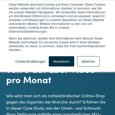
Diese Website speichert Cookies auf Ihrem Computer. Diese Cookies
werden verwendet, um Informationen darüber zu sammeln, wie Sie
mit unserer Website interagieren. Wir verwenden diese Informationen,
um Ihre Browser-Erfahrung zu verbessern und anzupassen, sowie für
Analysen und Messungen zu unseren Besuchern auf dieser Website
und anderen Medien. Weitere Informationen zu den von uns
verwendeten Cookies finden Sie in unseren
Datenschutzbestimmungen.
Wenn Sie ablehnen, werden Ihre Informationen beim Besuch dieser
Website nicht erfasst. Ein einzelnes Cookie wird in Ihrem Browser
SEO E-COMMERCE CASE STUDY
verwendet, um daran zu erinnern, dass Sie nicht nachverfolgt werden
möchten.
Steigerung der Sales
Cookie-Einstellungen
Akzeptieren
Ablehnen
von 0 auf über +1500
pro Monat
Wie setzt man sich als mittelständischer Online-Shop
gegen die Giganten der Branche durch? Erfahren Sie
in dieser Case Study, wie der Uhren- und Schmuck-
Shop Zeitlounge mithilfe einer ganzheitlichen SEO-