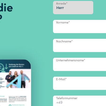
die
Anrede
*
?
Vorname
*
Nachname
*
Unternehmensname
*
E-Mail
*
Telefonnummer